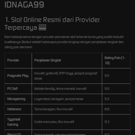
IDNAGA99
1. Slot Online Resmi dari Provider
Terpercaya 🎰
Kami bekerja sama dengan provider permainan slot terkenal dunia yang sudah terbukti
kualitasnya. Berikut adalah beberapa provider lengkap dengan penjelasan singkat dan
rating poin dari kami:
Rating Poin (1-
Provider
Penjelasan Singkat
10)
Inovatif, grafis HD, RTP tinggi, jackpot progresif
Pragmatic Play
9.5
besar
PG Soft
Mobile-friendly, tema menarik, inovatif
9.0
Microgaming
Legendaris, beragam, jackpot besar
9.2
Habanero
Tema beragam, fitur inovatif
8.8
Yggdrasil
Grafis memukau, fitur inovatif
9.3
Gaming
Play'n GO
Tema menarik, peluang jackpot besar
9.0