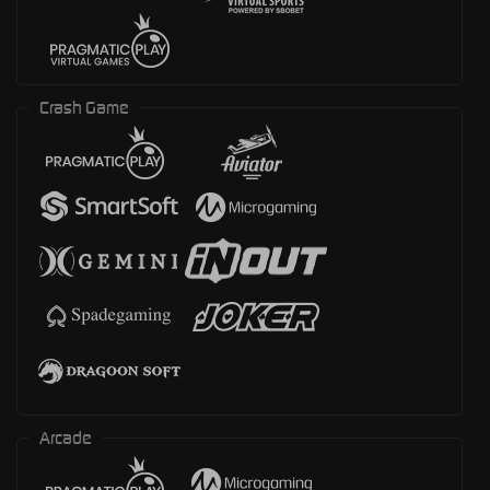
Crash Game
Arcade