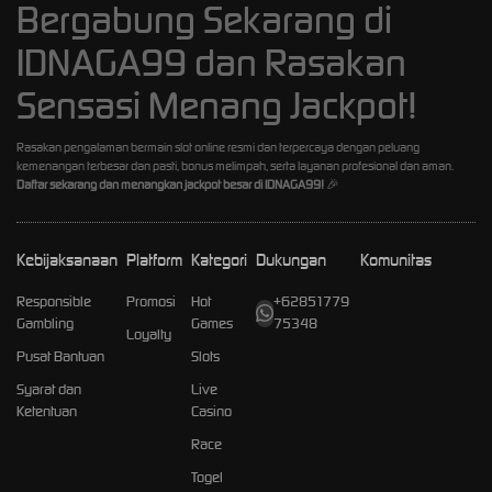
Bergabung Sekarang di
IDNAGA99 dan Rasakan
Sensasi Menang Jackpot!
Rasakan pengalaman bermain slot online resmi dan terpercaya dengan peluang
kemenangan terbesar dan pasti, bonus melimpah, serta layanan profesional dan aman.
Daftar sekarang dan menangkan jackpot besar di IDNAGA99!
🎉
Kebijaksanaan
Platform
Kategori
Dukungan
Komunitas
Responsible
Promosi
Hot
+62851779
Gambling
Games
75348
Loyalty
Pusat Bantuan
Slots
Syarat dan
Live
Ketentuan
Casino
Race
Togel