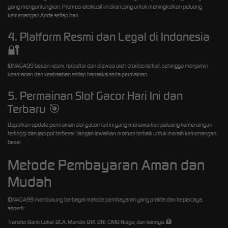
yang menguntungkan. Promosi eksklusif ini dirancang untuk meningkatkan peluang
kemenangan Anda setiap hari.
4. Platform Resmi dan Legal di Indonesia
🔐
IDNAGA99 berizin resmi, terdaftar dan diawasi oleh otoritas terkait, sehingga menjamin
keamanan dan keabsahan setiap transaksi serta permainan.
5. Permainan Slot Gacor Hari Ini dan
Terbaru 🎯
Dapatkan update permainan slot gacor hari ini yang menawarkan peluang kemenangan
tertinggi dan jackpot terbesar. Jangan lewatkan momen terbaik untuk meraih kemenangan
besar.
Metode Pembayaran Aman dan
Mudah
IDNAGA99 mendukung berbagai metode pembayaran yang praktis dan terpercaya,
seperti:
Transfer Bank Lokal: BCA, Mandiri, BRI, BNI, CIMB Niaga, dan lainnya. 🏦