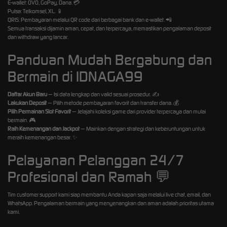
E-wallet: OVO, GoPay, Dana. 💳
Pulsa: Telkomsel, XL. 📱
QRIS: Pembayaran melalui QR code dari berbagai bank dan e-wallet. 📲
Semua transaksi dijamin aman, cepat, dan terpercaya, memastikan pengalaman deposit
dan withdraw yang lancar.
Panduan Mudah Bergabung dan
Bermain di IDNAGA99
Daftar Akun Baru
— Isi data lengkap dan valid sesuai prosedur. ✍️
Lakukan Deposit
— Pilih metode pembayaran favorit dan transfer dana. 💰
Pilih Permainan Slot Favorit
— Jelajahi koleksi game dari provider terpercaya dan mulai
bermain. 🎮
Raih Kemenangan dan Jackpot
— Mainkan dengan strategi dan keberuntungan untuk
meraih kemenangan besar. ✨
Pelayanan Pelanggan 24/7
Profesional dan Ramah 💬
Tim customer support kami siap membantu Anda kapan saja melalui live chat, email, dan
WhatsApp. Pengalaman bermain yang menyenangkan dan aman adalah prioritas utama
kami.