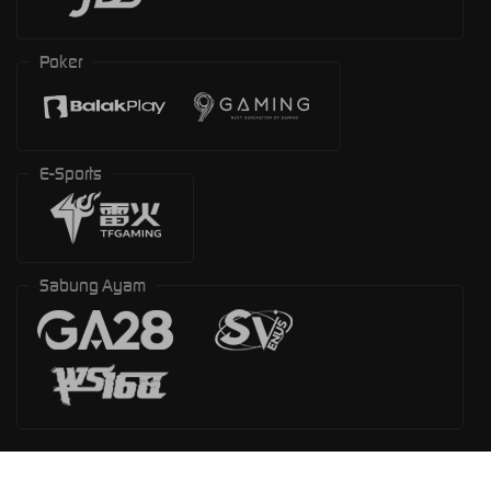
Poker
E-Sports
Sabung Ayam