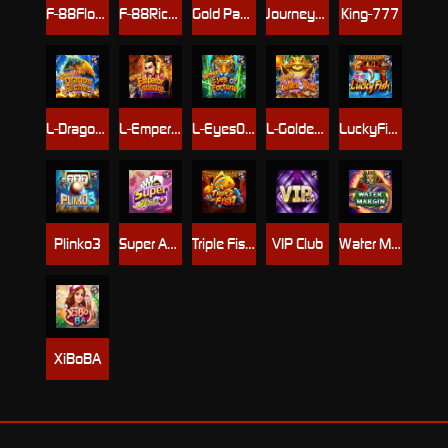
F-88Flower(H5)
F-88Riches(H5)
Gold Panda(H5)
JourneyToTheWest
King-777
L-DragonRiches
L-EmperorTreasure
L-EyesOfFortune
L-GoldenToad
LuckyFish
Plinko3
Super Ace+
Triple Fish(H5)
VIP Club
Water Margin(H5)
XiBoBA