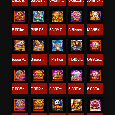
Crazy Sheep
Golden 777(H5)
G-RollingRiches
G-DazzlingDiamond
JiXiangRuYi(H5)
F-88Treasures(H5)
PINE OF PLINKO 2
FA DA CAI(H5)
G-BloomingRiches
MANEKI NEKO(H5)
Super Ace2+
Dragon Arena
Plinko2
(H5)Outlawed Heroes
C-88Drum(H5)
C-88Flower(H5)
C-88Riches(H5)
C-88Treasures(H5)
F-88Diamond(H5)
F-88Drum(H5)