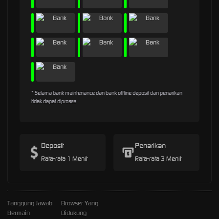
* Selama bank maintenance dan bank offline deposit dan penarikan
tidak dapat diproses
Deposit
Penarikan
Rata-rata 1 Menit
Rata-rata 3 Menit
Tanggung Jawab
Browser Yang
Bermain
Didukung