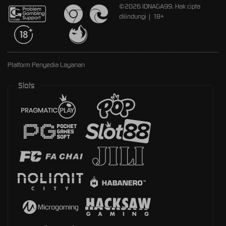
©2026 IDNAGA99. Hak cipta
dilindungi | 18+
Platform Penyedia Layanan
Slots