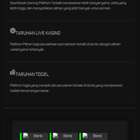
Sportsbook Gaming Platform Terbaik menawarkan lebih banyak game, odds yang
lebih tinggi, dan menyediakan pilihan yang lebih banyak untuk pemain.
TARUHAN LIVE KASINO
Platform Pilihan bagi perusahaan-perusahaan terbaik di dunia, dengan pilihan
variasi game terbanyak
TARUHAN TOGEL
Platform togel yang menarik dari perusahan terbaik di dunia yang menawarkan
hadiah kemenangan besar