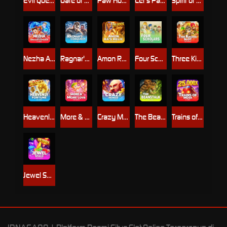
Evil Queen Cauldron
Gate of Ninja
Paw House 2
Let's Party
Spirit of Nine Tails
Nezha And The Dragon Emperor
Ragnar's Conquest
Amon Ra's Relic
Four Scholars
Three Kingdoms Slot
Heavenly Fortune
More & More Love
Crazy Miner
The Beanstalk
Trains of India
Jewel Space