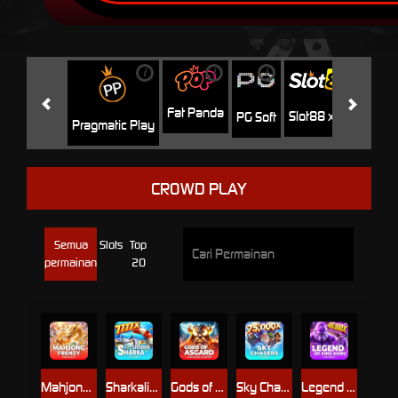
i
i
i
i
i
Facha
Fat Panda
Slot88 x PP
PG Soft
Pragmatic Play
CROWD PLAY
Semua
Slots
Top
permainan
20
Mahjong Frenzy
Sharkalicious
Gods of Asgard
Sky Chasers
Legend of King Kong