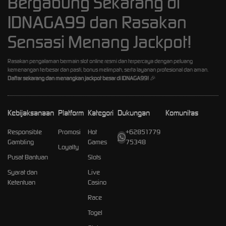
Bergabung Sekarang di
IDNAGA99 dan Rasakan
Sensasi Menang Jackpot!
Rasakan pengalaman bermain slot online resmi dan terpercaya dengan peluang
kemenangan terbesar dan pasti, bonus melimpah, serta layanan profesional dan aman.
Daftar sekarang dan menangkan jackpot besar di IDNAGA99!
🎉
Kebijaksanaan
Platform
Kategori
Dukungan
Komunitas
Responsible
Promosi
Hot
+62851779
Gambling
Games
75348
Loyalty
Pusat Bantuan
Slots
Syarat dan
Live
Ketentuan
Casino
Race
Togel