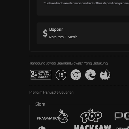
* Selama bank maintenance dan bank offline deposit dan penarik
Deposit
Rata-rata 1 Menit
Tanggung Jawab Bermain
Browser Yang Didukung
Platform Penyedia Layanan
Slots