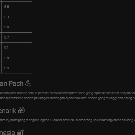
8.8
9.3
9.0
8.7
9.1
9.4
8.9
an Pasti 💪
pasti kepada semua pemain. Melalui koleksi permainan yang dipilih secara ketat dari provider te
 dan memastikan bahwa peluang kemenangan di platform kami adalah yang tertinggi dan paling pas
narik 🎁
gram loyalitas yang menguntungkan. Promosi eksklusif ini dirancang untuk meningkatkan peluang
onesia 🔐