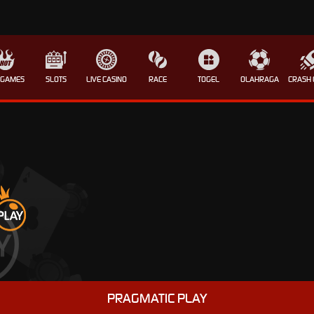
 GAMES
SLOTS
LIVE CASINO
RACE
TOGEL
OLAHRAGA
CRASH
PRAGMATIC PLAY