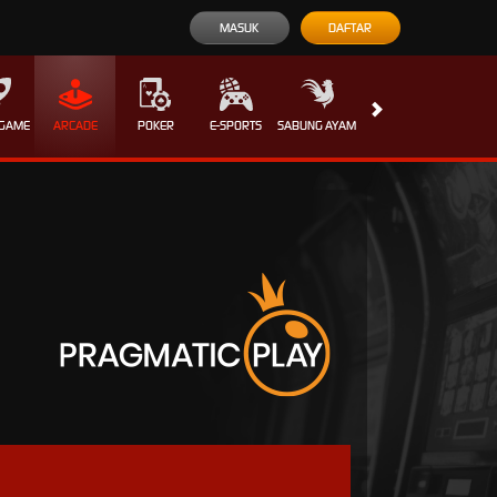
MASUK
DAFTAR
 GAME
ARCADE
POKER
E-SPORTS
SABUNG AYAM
PROMOSI