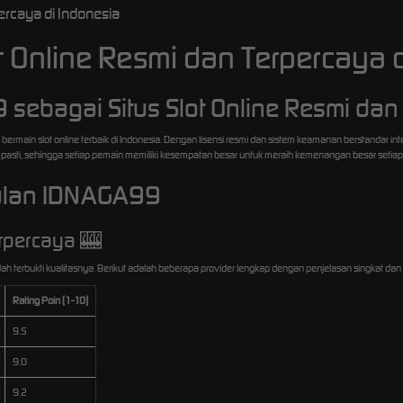
ercaya di Indonesia
 Online Resmi dan Terpercaya 
ebagai Situs Slot Online Resmi dan
main slot online terbaik di Indonesia. Dengan lisensi resmi dan sistem keamanan berstandar in
asti, sehingga setiap pemain memiliki kesempatan besar untuk meraih kemenangan besar setiap 
ulan IDNAGA99
erpercaya 🎰
 terbukti kualitasnya. Berikut adalah beberapa provider lengkap dengan penjelasan singkat dan ra
Rating Poin (1-10)
9.5
9.0
9.2