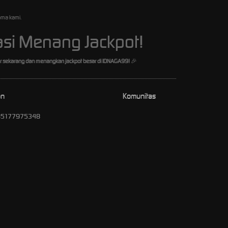
ama kami.
si Menang Jackpot!
r sekarang dan menangkan jackpot besar di IDNAGA99!
🎉
an
Komunitas
85177975348