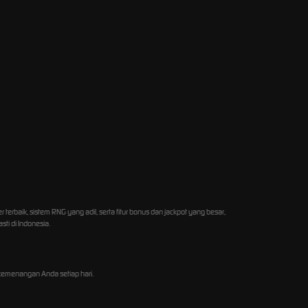
rbaik, sistem RNG yang adil, serta fitur bonus dan jackpot yang besar,
ti di Indonesia.
 kemenangan Anda setiap hari.