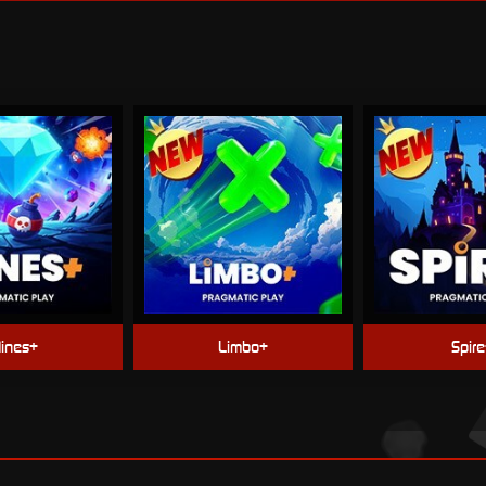
ines+
Limbo+
Spir