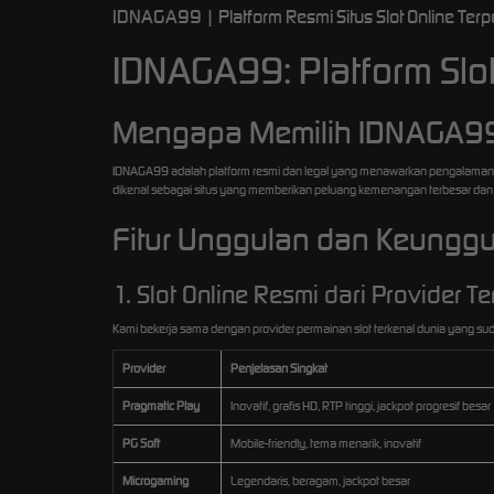
IDNAGA99 | Platform Resmi Situs Slot Online Terp
IDNAGA99: Platform Slot
Mengapa Memilih IDNAGA99 s
IDNAGA99 adalah platform resmi dan legal yang menawarkan pengalaman ber
dikenal sebagai situs yang memberikan peluang kemenangan terbesar dan p
Fitur Unggulan dan Keungg
1. Slot Online Resmi dari Provider T
Kami bekerja sama dengan provider permainan slot terkenal dunia yang sudah
Provider
Penjelasan Singkat
Pragmatic Play
Inovatif, grafis HD, RTP tinggi, jackpot progresif besar
PG Soft
Mobile-friendly, tema menarik, inovatif
Microgaming
Legendaris, beragam, jackpot besar