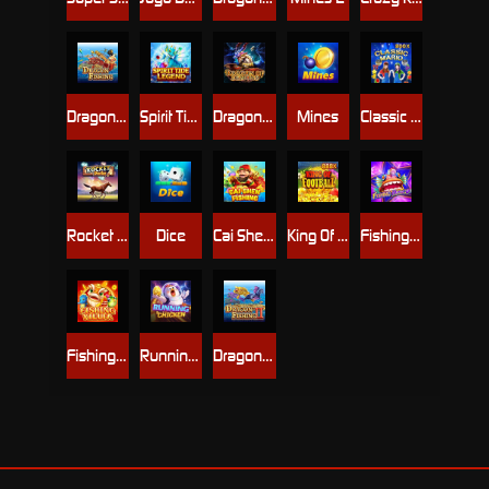
Dragon Fishing
Spirit Tide Legend
Dragon of Demons
Mines
Classic Mario
Rocket Derby
Dice
Cai Shen Fishing
King Of Football
Fishing Disco
Fishing YiLuFa
Running Chicken
Dragon Fishing II