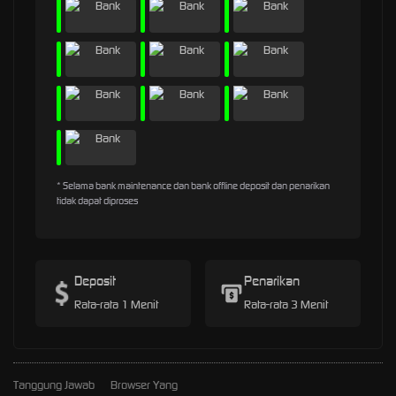
* Selama bank maintenance dan bank offline deposit dan penarikan
tidak dapat diproses
Deposit
Penarikan
Rata-rata 1 Menit
Rata-rata 3 Menit
Tanggung Jawab
Browser Yang