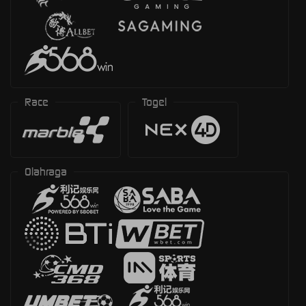
Race
Togel
Olahraga