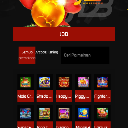
JDB
Semua
Arcade
Fishing
permainan
Mole Crash
Shade Dragons Fishing
Happy New Year
Piggy Bank TapTap
Fighter Fire
Super Super Fruit
Jogo Do Bicho
Dragon Master
Mines 2
Crazy King Kong