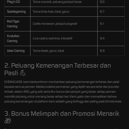
Play'n GO
Tema menarik, peluang jackpot besar
9.0
Spadegaming
Tema khas Asia, lokal, gacor
8.7
Red Tiger
Grafis menawan, jackpot progresif
9.1
Gaming
Evolution
Live casino real-time, interaktif
9.4
Gaming
Joker Gaming
Tema klasik, gacor, lokal
8.9
2. Peluang Kemenangan Terbesar dan
Pasti 💪
Di IDNAGA99, kami berkomitmen memberikan peluang kemenangan terbesar dan pasti
kepada semua pemain. Melalui koleksi permainan yang dipilih secara ketat dari provider
terbaik, sistem RNG yang adil, serta fitur bonus dan jackpot yang besar, setiap pemain
memiliki peluang untuk menang besar setiap hari. Kami yakin dan memastikan bahwa
peluang kemenangan di platform kami adalah yang tertinggi dan paling pasti di Indonesia.
3. Bonus Melimpah dan Promosi Menarik
🎁