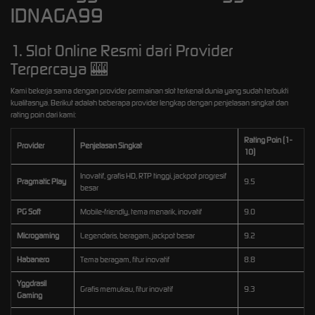
IDNAGA99
1. Slot Online Resmi dari Provider
Terpercaya 🎰
Kami bekerja sama dengan provider permainan slot terkenal dunia yang sudah terbukti
kualitasnya. Berikut adalah beberapa provider lengkap dengan penjelasan singkat dan
rating poin dari kami:
Rating Poin (1-
Provider
Penjelasan Singkat
10)
Inovatif, grafis HD, RTP tinggi, jackpot progresif
Pragmatic Play
9.5
besar
PG Soft
Mobile-friendly, tema menarik, inovatif
9.0
Microgaming
Legendaris, beragam, jackpot besar
9.2
Habanero
Tema beragam, fitur inovatif
8.8
Yggdrasil
Grafis memukau, fitur inovatif
9.3
Gaming