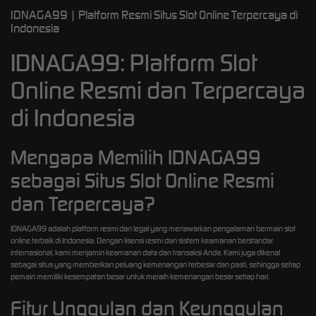
IDNAGA99 | Platform Resmi Situs Slot Online Terpercaya di
Indonesia
IDNAGA99: Platform Slot
Online Resmi dan Terpercaya
di Indonesia
Mengapa Memilih IDNAGA99
sebagai Situs Slot Online Resmi
dan Terpercaya?
IDNAGA99 adalah platform resmi dan legal yang menawarkan pengalaman bermain slot
online terbaik di Indonesia. Dengan lisensi resmi dan sistem keamanan berstandar
internasional, kami menjamin keamanan data dan transaksi Anda. Kami juga dikenal
sebagai situs yang memberikan peluang kemenangan terbesar dan pasti, sehingga setiap
pemain memiliki kesempatan besar untuk meraih kemenangan besar setiap hari.
Fitur Unggulan dan Keunggulan