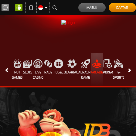
MASUK
DAFTAR
HOT
SLOTS
LIVE
RACE
TOGEL
OLAHRAGA
CRASH
ARCADE
POKER
E-
SABUN
GAMES
CASINO
GAME
SPORTS
AYAM