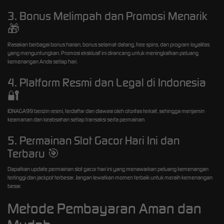
3. Bonus Melimpah dan Promosi Menarik
🎁
Rasakan berbagai bonus harian, bonus selamat datang, free spins, dan program loyalitas
yang menguntungkan. Promosi eksklusif ini dirancang untuk meningkatkan peluang
kemenangan Anda setiap hari.
4. Platform Resmi dan Legal di Indonesia
🔐
IDNAGA99 berizin resmi, terdaftar dan diawasi oleh otoritas terkait, sehingga menjamin
keamanan dan keabsahan setiap transaksi serta permainan.
5. Permainan Slot Gacor Hari Ini dan
Terbaru 🎯
Dapatkan update permainan slot gacor hari ini yang menawarkan peluang kemenangan
tertinggi dan jackpot terbesar. Jangan lewatkan momen terbaik untuk meraih kemenangan
besar.
Metode Pembayaran Aman dan