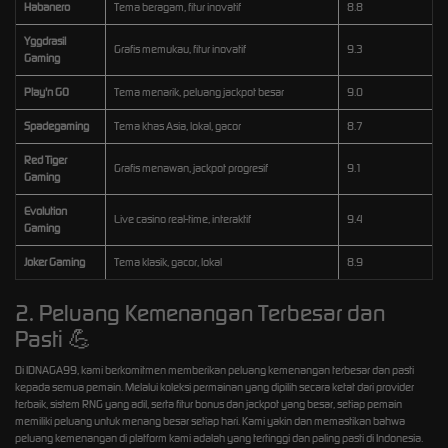
Habanero
Tema beragam, fitur inovatif
8.8
Yggdrasil
Grafis memukau, fitur inovatif
9.3
Gaming
Play'n GO
Tema menarik, peluang jackpot besar
9.0
Spadegaming
Tema khas Asia, lokal, gacor
8.7
Red Tiger
Grafis menawan, jackpot progresif
9.1
Gaming
Evolution
Live casino real-time, interaktif
9.4
Gaming
Joker Gaming
Tema klasik, gacor, lokal
8.9
2. Peluang Kemenangan Terbesar dan
Pasti 💪
Di IDNAGA99, kami berkomitmen memberikan peluang kemenangan terbesar dan pasti
kepada semua pemain. Melalui koleksi permainan yang dipilih secara ketat dari provider
terbaik, sistem RNG yang adil, serta fitur bonus dan jackpot yang besar, setiap pemain
memiliki peluang untuk menang besar setiap hari. Kami yakin dan memastikan bahwa
peluang kemenangan di platform kami adalah yang tertinggi dan paling pasti di Indonesia.