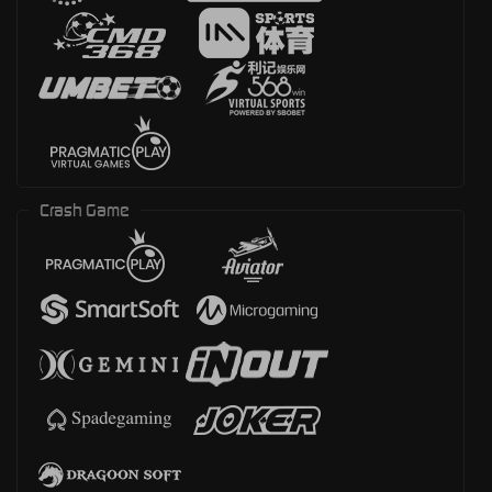
Crash Game