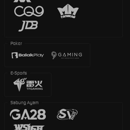
Poker
E-Sports
Sabung Ayam