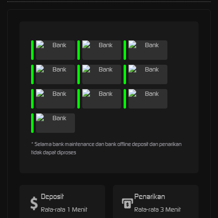
* Selama bank maintenance dan bank offline deposit dan penarikan
tidak dapat diproses
Deposit
Penarikan
Rata-rata 1 Menit
Rata-rata 3 Menit